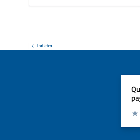
Indietro
Qu
pa
Valut
Valu