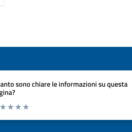
anto sono chiare le informazioni su questa
gina?
a da 1 a 5 stelle la pagina
ta 1 stelle su 5
Valuta 2 stelle su 5
Valuta 3 stelle su 5
Valuta 4 stelle su 5
Valuta 5 stelle su 5