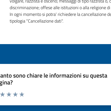
volgare, razzista e osceno; messaggi di tipo razzista o,
discriminazione; offese alle istituzioni o alla religione 
In ogni momento si potra' richiedere la cancellazione d
tipologia "Cancellazione dati".
anto sono chiare le informazioni su questa
gina?
a da 1 a 5 stelle la pagina
ta 1 stelle su 5
Valuta 2 stelle su 5
Valuta 3 stelle su 5
Valuta 4 stelle su 5
Valuta 5 stelle su 5