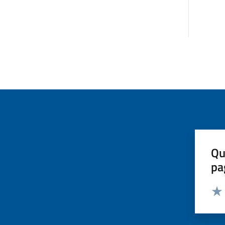
Qu
pa
Valut
Valu