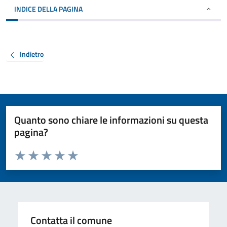
INDICE DELLA PAGINA
Indietro
Quanto sono chiare le informazioni su questa
pagina?
Valuta da 1 a 5 stelle la pagina
Valuta 1 stelle su 5
Valuta 2 stelle su 5
Valuta 3 stelle su 5
Valuta 4 stelle su 5
Valuta 5 stelle su 5
Contatta il comune