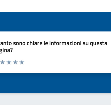
anto sono chiare le informazioni su questa
gina?
a da 1 a 5 stelle la pagina
ta 1 stelle su 5
Valuta 2 stelle su 5
Valuta 3 stelle su 5
Valuta 4 stelle su 5
Valuta 5 stelle su 5