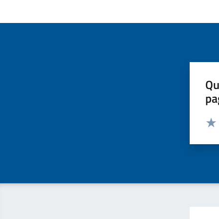
Qu
pa
Valut
Valu