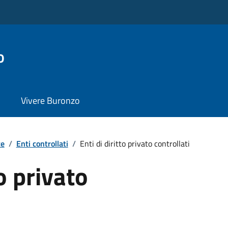
o
Vivere Buronzo
te
/
Enti controllati
/
Enti di diritto privato controllati
to privato