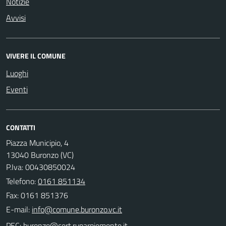
Notizie
Avvisi
VIVERE IL COMUNE
Luoghi
Eventi
CONTATTI
Piazza Municipio, 4
13040 Buronzo (VC)
P.Iva: 00430850024
Telefono:
0161 851134
Fax: 0161 851376
E-mail:
PEC: